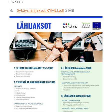
mukaan.
Sykäys lähijaksot KYMLI.pdf
2 MB