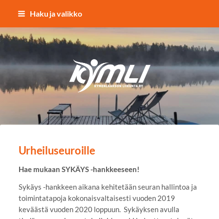
Siirry
Haku ja valikko
sivun
sisältöön
Kymlin uusi logo
Urheiluseuroille
Hae mukaan SYKÄYS -hankkeeseen!
Sykäys -hankkeen aikana kehitetään seuran hallintoa ja
toimintatapoja kokonaisvaltaisesti vuoden 2019
keväästä vuoden 2020 loppuun. Sykäyksen avulla