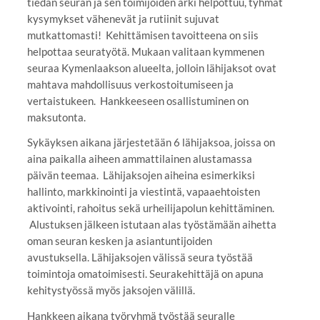
tiedän seuran ja sen toimijoiden arki helpottuu, tyhmät
kysymykset vähenevät ja rutiinit sujuvat
mutkattomasti! Kehittämisen tavoitteena on siis
helpottaa seuratyötä. Mukaan valitaan kymmenen
seuraa Kymenlaakson alueelta, jolloin lähijaksot ovat
mahtava mahdollisuus verkostoitumiseen ja
vertaistukeen. Hankkeeseen osallistuminen on
maksutonta.
Sykäyksen aikana järjestetään 6 lähijaksoa, joissa on
aina paikalla aiheen ammattilainen alustamassa
päivän teemaa. Lähijaksojen aiheina esimerkiksi
hallinto, markkinointi ja viestintä, vapaaehtoisten
aktivointi, rahoitus sekä urheilijapolun kehittäminen.
Alustuksen jälkeen istutaan alas työstämään aihetta
oman seuran kesken ja asiantuntijoiden
avustuksella. Lähijaksojen välissä seura työstää
toimintoja omatoimisesti. Seurakehittäjä on apuna
kehitystyössä myös jaksojen välillä.
Hankkeen aikana työryhmä työstää seuralle