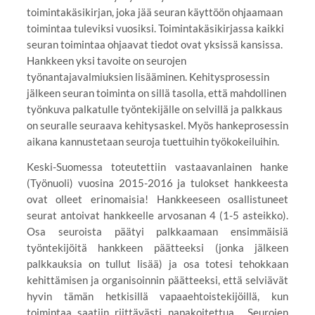
toimintakäsikirjan, joka jää seuran käyttöön ohjaamaan
toimintaa tuleviksi vuosiksi. Toimintakäsikirjassa kaikki
seuran toimintaa ohjaavat tiedot ovat yksissä kansissa.
Hankkeen yksi tavoite on seurojen
työnantajavalmiuksien lisääminen. Kehitysprosessin
jälkeen seuran toiminta on sillä tasolla, että mahdollinen
työnkuva palkatulle työntekijälle on selvillä ja palkkaus
on seuralle seuraava kehitysaskel. Myös hankeprosessin
aikana kannustetaan seuroja tuettuihin työkokeiluihin.
Keski-Suomessa toteutettiin vastaavanlainen hanke
(Työnuoli) vuosina 2015-2016 ja tulokset hankkeesta
ovat olleet erinomaisia! Hankkeeseen osallistuneet
seurat antoivat hankkeelle arvosanan 4 (1-5 asteikko).
Osa seuroista päätyi palkkaamaan ensimmäisiä
työntekijöitä hankkeen päätteeksi (jonka jälkeen
palkkauksia on tullut lisää) ja osa totesi tehokkaan
kehittämisen ja organisoinnin päätteeksi, että selviävät
hyvin tämän hetkisillä vapaaehtoistekijöillä, kun
toimintaa saatiin riittävästi napakoitettua. Seurojen