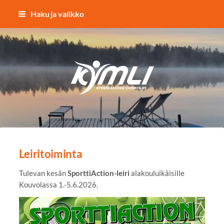
Siirry
Haku ja valikko
sivun
sisältöön
Kymlin uusi logo
Leiritoiminta
Tulevan kesän
SporttiAction-leiri
alakouluikäisille
Kouvolassa 1.-5.6.2026.