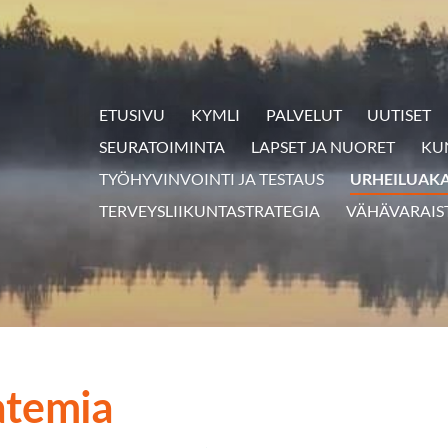
ETUSIVU
KYMLI
PALVELUT
UUTISET
SEURATOIMINTA
LAPSET JA NUORET
KU
TYÖHYVINVOINTI JA TESTAUS
URHEILUAK
TERVEYSLIIKUNTASTRATEGIA
VÄHÄVARAIS
atemia