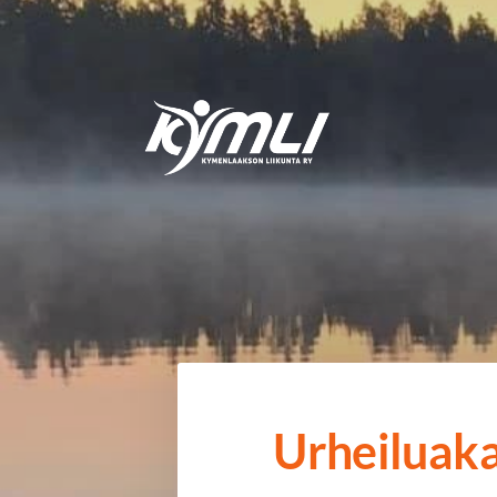
Siirry
sivun
sisältöön
Kymlin uusi logo
Urheiluak