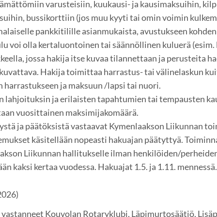
tämättömiin varusteisiin, kuukausi- ja kausimaksuihin, kil
ihin, bussikorttiin (jos muu kyyti tai omin voimin kulkem
laiselle pankkitilille asianmukaista, avustukseen kohden
lu voi olla kertaluontoinen tai säännöllinen kuluerä (esim
ella, jossa hakija itse kuvaa tilannettaan ja perusteita hae
kuvattava. Hakija toimittaa harrastus- tai välinelaskun kui
n harrastukseen ja maksuun /lapsi tai nuori.
 lahjoituksin ja erilaisten tapahtumien tai tempausten ka
taan vuosittainen maksimijakomäärä.
ystä ja päätöksistä vastaavat Kymenlaakson Liikunnan toi
mukset käsitellään nopeasti hakuajan päätyttyä. Toiminn
kson Liikunnan hallitukselle ilman henkilöiden/perheiden
än kaksi kertaa vuodessa. Hakuajat 1.5. ja 1.11. mennessä
2026)
vastanneet Kouvolan Rotaryklubi, Läpimurtosäätiö, Lisä