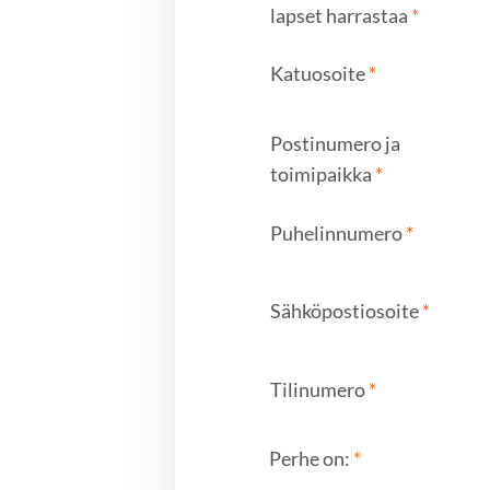
lapset harrastaa
*
Katuosoite
*
Postinumero ja
toimipaikka
*
Puhelinnumero
*
Sähköpostiosoite
*
Tilinumero
*
Perhe on:
*