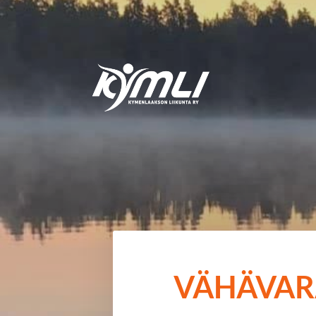
Siirry
sivun
sisältöön
Kymlin uusi logo
VÄHÄVAR