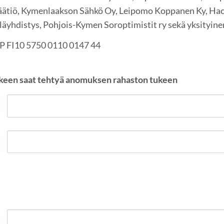
äätiö, Kymenlaakson Sähkö Oy, Leipomo Koppanen Ky, Hac
läyhdistys, Pohjois-Kymen Soroptimistit ry sekä yksityine
P FI10 5750 0110 0147 44
keen saat tehtyä anomuksen rahaston tukeen