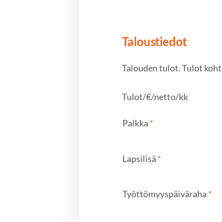
Taloustiedot
Talouden tulot. Tulot koh
Tulot/€/netto/kk
Palkka
*
Lapsilisä
*
Työttömyyspäiväraha
*