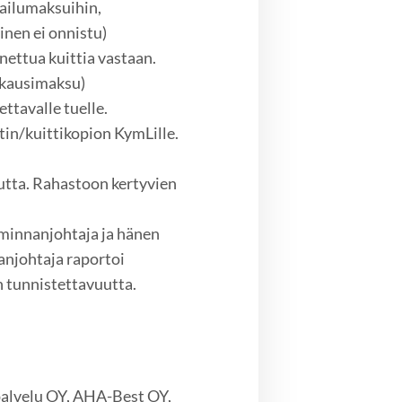
pailumaksuihin,
inen ei onnistu)
nettua kuittia vastaan.
. kausimaksu)
ttavalle tuelle.
tin/kuittikopion KymLille.
utta. Rahastoon kertyvien
minnanjohtaja ja hänen
anjohtaja raportoi
 tunnistettavuutta.
.
palvelu OY, AHA-Best OY,