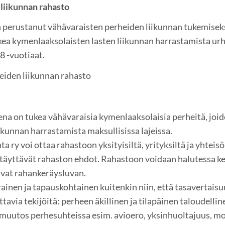
liikunnan rahasto
 perustanut vähävaraisten perheiden liikunnan tukemisek
kea kymenlaaksolaisten lasten liikunnan harrastamista urh
8 -vuotiaat.
eiden liikunnan rahasto
na on tukea vähävaraisia kymenlaaksolaisia perheitä, joide
ikunnan harrastamista maksullisissa lajeissa.
 ry voi ottaa rahastoon yksityisiltä, yrityksiltä ja yhteisö
 täyttävät rahaston ehdot. Rahastoon voidaan halutessa k
tivat rahankeräysluvan.
ainen ja tapauskohtainen kuitenkin niin, että tasavertais
via tekijöitä: perheen äkillinen ja tilapäinen taloudelline
 muutos perhesuhteissa esim. avioero, yksinhuoltajuus, m