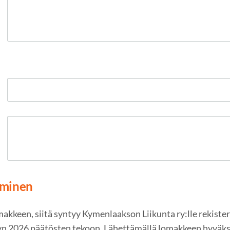
yminen
kkeen, siitä syntyy Kymenlaakson Liikunta ry:lle rekisteri
yn 2026 päätösten tekoon. Lähettämällä lomakkeen hyväks