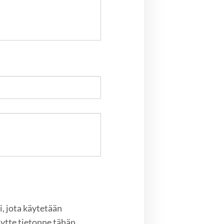
, jota käytetään
ytte tietonne tähän