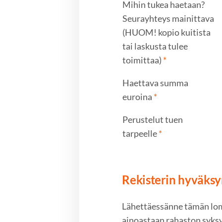
Mihin tukea haetaan?
Seurayhteys mainittava
(HUOM! kopio kuitista
tai laskusta tulee
toimittaa)
*
Haettava summa
euroina
*
Perustelut tuen
tarpeelle
*
Rekisterin hyväks
Lähettäessänne tämän loma
ainoastaan rahaston syks