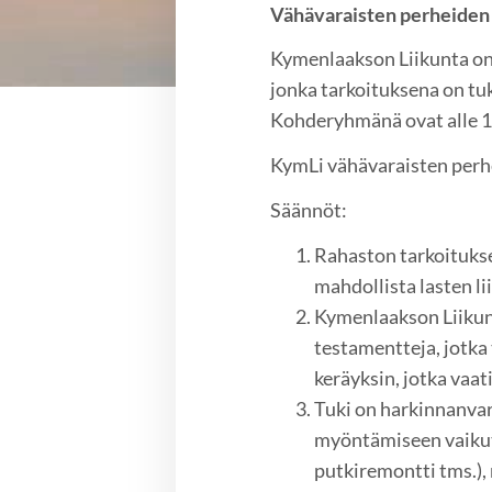
Vähävaraisten perheiden 
Kymenlaakson Liikunta on
jonka tarkoituksena on tu
Kohderyhmänä ovat alle 1
KymLi vähävaraisten perh
Säännöt:
Rahaston tarkoitukse
mahdollista lasten li
Kymenlaakson Liikunta
testamentteja, jotka
keräyksin, jotka vaa
Tuki on harkinnanvar
myöntämiseen vaikutta
putkiremontti tms.),