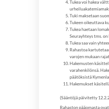
Tukea voi hakea vält
urheiluakatemiamaksu
Tuki maksetaan suoma
Tukeen oikeuttava ku
Tukea haetaan lomakke
Seurayhteys tms. on 
Tukea saa vain yhtee
Rahastoa kartutetaan
varojen mukaan raja
Hakemusten käsittel
varahenkilönsä. Hake
päätöksistä Kymenlaa
Hakemukset käsitellä
(Sääntöjä päivitetty 12.2.
Rahaston pääomasta ovat 