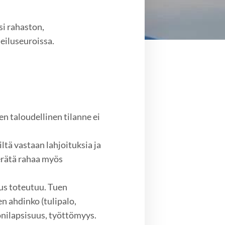
si rahaston,
eiluseuroissa.
n taloudellinen tilanne ei
iltä vastaan lahjoituksia ja
erätä rahaa myös
uus toteutuu. Tuen
n ahdinko (tulipalo,
onilapsisuus, työttömyys.