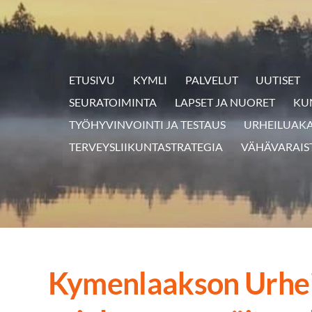
ETUSIVU
KYMLI
PALVELUT
UUTISET
SEURATOIMINTA
LAPSET JA NUORET
KU
TYÖHYVINVOINTI JA TESTAUS
URHEILUAK
TERVEYSLIIKUNTASTRATEGIA
VÄHÄVARAIS
Kymenlaakson Urhei