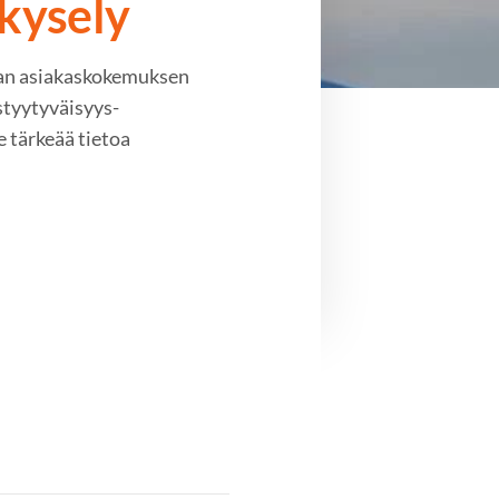
skysely
an asiakaskokemuksen
styytyväisyys-
 tärkeää tietoa