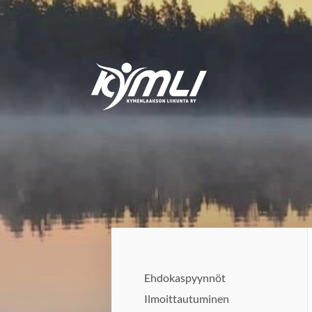
Siirry
sivun
sisältöön
Kymlin uusi logo
Ehdokaspyynnöt
Ilmoittautuminen