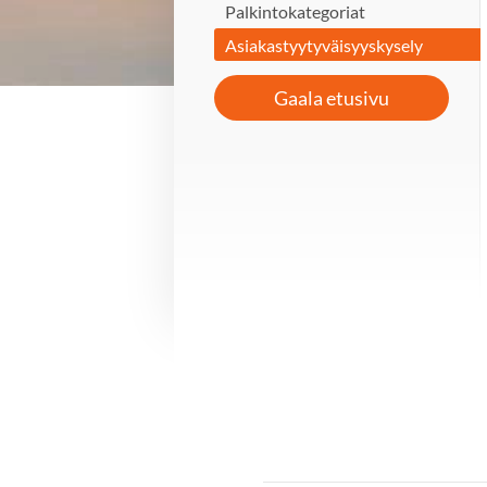
Palkintokategoriat
Asiakastyytyväisyyskysely
Gaala etusivu