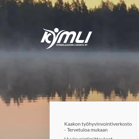
Siirry
sivun
sisältöön
Kymlin uusi logo
Kaakon työhyvinvointiverkosto
- Tervetuloa mukaan
Hyvinvointimittaukset