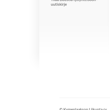
uutiskirje
©
Kymenlaakson Liikunta ry