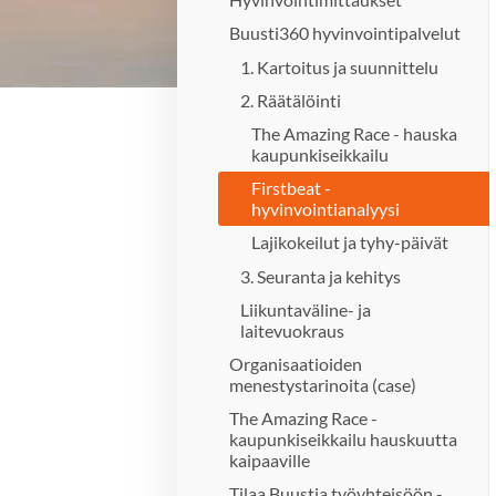
Buusti360 hyvinvointipalvelut
1. Kartoitus ja suunnittelu
2. Räätälöinti
The Amazing Race - hauska
kaupunkiseikkailu
Firstbeat -
hyvinvointianalyysi
Lajikokeilut ja tyhy-päivät
3. Seuranta ja kehitys
Liikuntaväline- ja
laitevuokraus
Organisaatioiden
menestystarinoita (case)
The Amazing Race -
kaupunkiseikkailu hauskuutta
kaipaaville
Tilaa Buustia työyhteisöön -