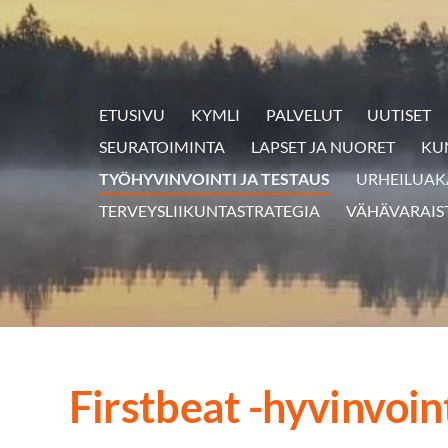
ETUSIVU
KYMLI
PALVELUT
UUTISET
SEURATOIMINTA
LAPSET JA NUORET
KU
TYÖHYVINVOINTI JA TESTAUS
URHEILUAK
TERVEYSLIIKUNTASTRATEGIA
VÄHÄVARAIS
Firstbeat -hyvinvoin