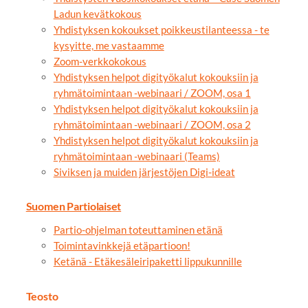
Ladun kevätkokous
Yhdistyksen kokoukset poikkeustilanteessa - te
kysyitte, me vastaamme
Zoom-verkkokokous
Yhdistyksen helpot digityökalut kokouksiin ja
ryhmätoimintaan -webinaari / ZOOM, osa 1
Yhdistyksen helpot digityökalut kokouksiin ja
ryhmätoimintaan -webinaari / ZOOM, osa 2
Yhdistyksen helpot digityökalut kokouksiin ja
ryhmätoimintaan -webinaari (Teams)
Siviksen ja muiden järjestöjen Digi-ideat
Suomen Partiolaiset
Partio-ohjelman toteuttaminen etänä
Toimintavinkkejä etäpartioon!
Ketänä - Etäkesäleiripaketti lippukunnille
Teosto