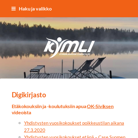
Siirry
Haku ja valikko
sivun
sisältöön
Kymlin uusi logo
Digikirjasto
Etäkokouksiin ja -koulutuksiin apua
OK-Siviksen
videoista
Yhdistysten vuosikokoukset poikkeustilan aikana
27.3.2020
Yhdistysten vuosikokoukset etänä – Case Suomen