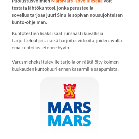
Puolustusvoimien
MarsMars -sovelluksella
voit
testata lähtökuntosi, jonka perusteella
sovellus tarjoaa juuri Sinulle sopivan nousujohteisen
kunto-ohjelman.
Kuntotestien lisäksi saat runsaasti kuvallisia
harjoitteluohjeita sekä harjoitusvideoita, joiden avulla
oma kuntoilusi etenee hyvin.
Varusmieheksi tuleville tarjolla on räätälöity kolmen
kuukauden kuntokuuri ennen kasarmille saapumista.