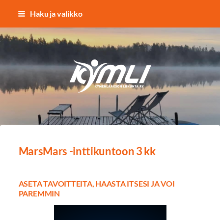
Siirry
Haku ja valikko
sivun
sisältöön
Kymlin uusi logo
MarsMars -inttikuntoon 3 kk
ASETA TAVOITTEITA, HAASTA ITSESI JA VOI
PAREMMIN