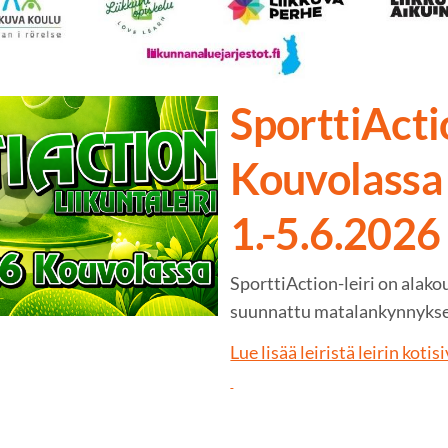
SporttiActio
Kouvolassa
1.-5.6.2026
SporttiAction-leiri on alako
suunnattu matalankynnyksen 
Lue lisää leiristä leirin kot