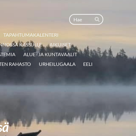
Haku
Hae
TAPAHTUMAKALENTERI
NNOSSA KASSULLE
AIKUISET
ATEMIA
ALUE- JA KUNTAVAALIT
TEN RAHASTO
URHEILUGAALA
EELI
sä