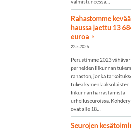
valmistuneessa…
Rahastomme kevä
haussa jaettu 13 68
euroa
22.5.2026
Perustimme 2023 vähävar
perheiden liikunnan tukem
rahaston, jonka tarkoituk
tukea kymenlaaksolaisten 
liikunnan harrastamista
urheiluseuroissa. Kohder
ovat alle 18…
Seurojen kesätoimi