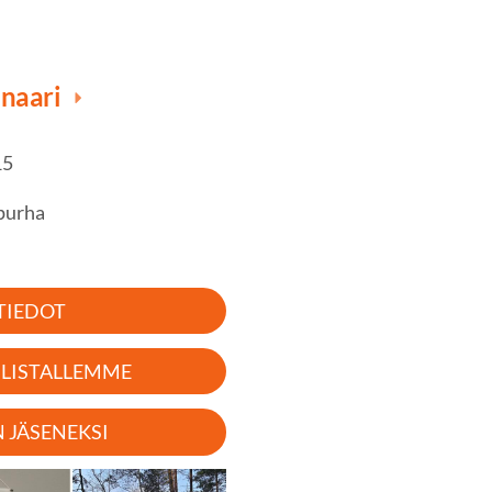
inaari
15
purha
TIEDOT
SLISTALLEMME
N JÄSENEKSI