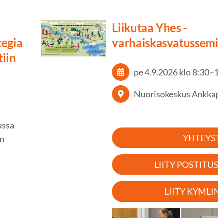
Liikutaa Yhes -
tegia
varhaiskasvatussem
tiin
pe 4.9.2026
klo 8:30
–
Nuorisokeskus Ankka
ussa
YHTEYS
in
LIITY POSTITU
LIITY KYMLI