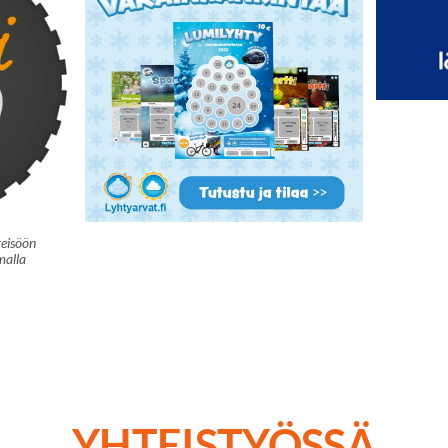
teisöön
malla
YHTEISTYÖSSÄ