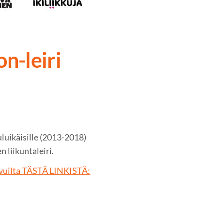
n-leiri
uluikäisille (2013-2018)
liikuntaleiri.
isivuilta TÄSTÄ LINKISTÄ: