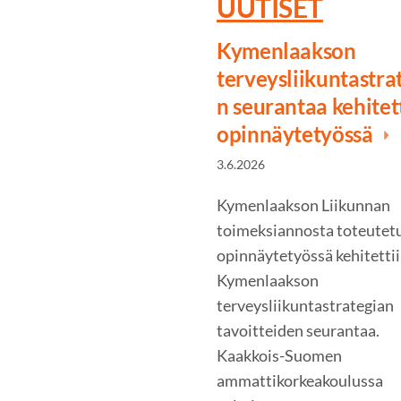
UUTISET
Kymenlaakson
terveysliikuntastra
n seurantaa kehitet
opinnäytetyössä
3.6.2026
Kymenlaakson Liikunnan
toimeksiannosta toteutet
opinnäytetyössä kehitetti
Kymenlaakson
terveysliikuntastrategian
tavoitteiden seurantaa.
Kaakkois-Suomen
ammattikorkeakoulussa