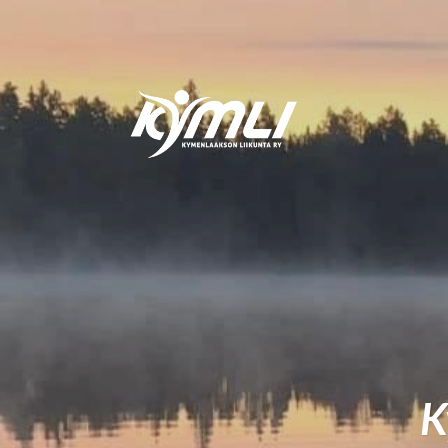
Siirry
sivun
sisältöön
Kymlin uusi logo
K