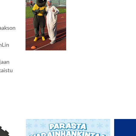
aakson
mLin
jaan
kaistu