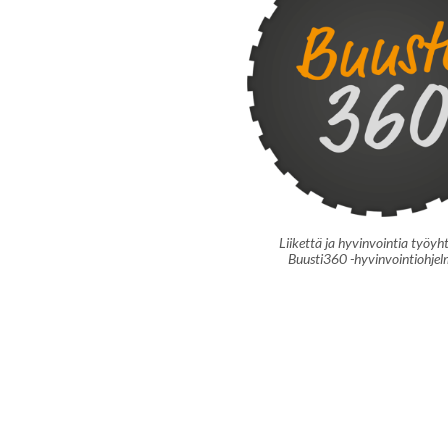
Liikettä ja hyvinvointia työyh
Buusti360 -hyvinvointiohjel