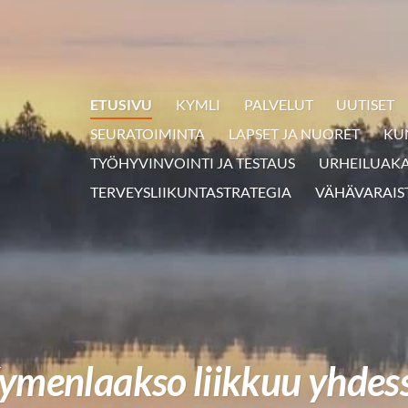
ETUSIVU
KYMLI
PALVELUT
UUTISET
SEURATOIMINTA
LAPSET JA NUORET
KU
TYÖHYVINVOINTI JA TESTAUS
URHEILUAK
TERVEYSLIIKUNTASTRATEGIA
VÄHÄVARAIS
ymenlaakso liikkuu yhdes