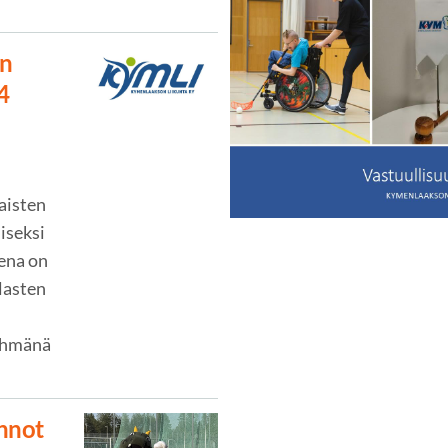
än
4
aisten
iseksi
sena on
lasten
yhmänä
nnot