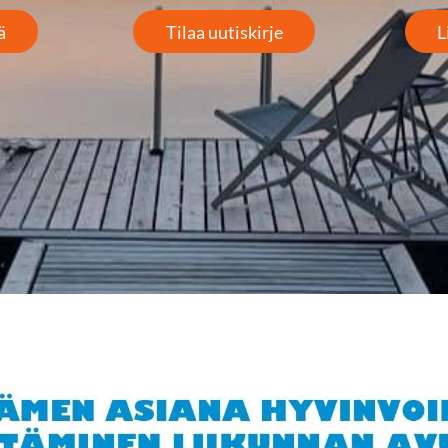
ä
Tilaa uutiskirje
L