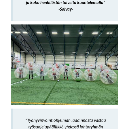
ja koko henkilöstön toiveita kuuntelemalla”
-Solvay-
"Työhyvinvointiohjelman laadinnasta vastaa
työsuojelupäällikkö yhdessä johtoryhmän