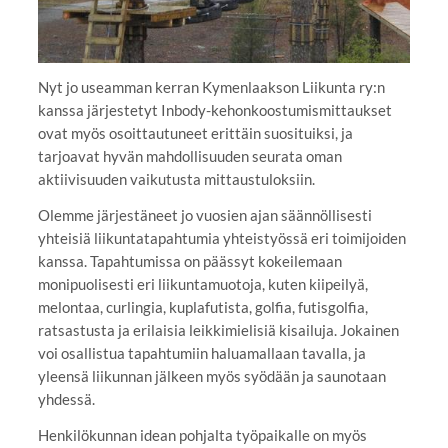
Nyt jo useamman kerran Kymenlaakson Liikunta ry:n
kanssa järjestetyt Inbody-kehonkoostumismittaukset
ovat myös osoittautuneet erittäin suosituiksi, ja
tarjoavat hyvän mahdollisuuden seurata oman
aktiivisuuden vaikutusta mittaustuloksiin.
Olemme järjestäneet jo vuosien ajan säännöllisesti
yhteisiä liikuntatapahtumia yhteistyössä eri toimijoiden
kanssa. Tapahtumissa on päässyt kokeilemaan
monipuolisesti eri liikuntamuotoja, kuten kiipeilyä,
melontaa, curlingia, kuplafutista, golfia, futisgolfia,
ratsastusta ja erilaisia leikkimielisiä kisailuja. Jokainen
voi osallistua tapahtumiin haluamallaan tavalla, ja
yleensä liikunnan jälkeen myös syödään ja saunotaan
yhdessä.
Henkilökunnan idean pohjalta työpaikalle on myös