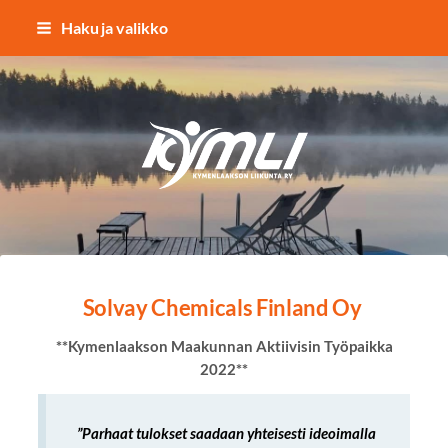
Siirry
Haku ja valikko
sivun
sisältöön
Kymlin uusi logo
Solvay Chemicals Finland Oy
**Kymenlaakson Maakunnan Aktiivisin Työpaikka
2022**
”Parhaat tulokset saadaan yhteisesti ideoimalla