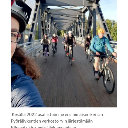
Kesällä 2022 osallistuimme ensimmäisen kerran
Pyöräilykuntien verkosto ry:n järjestämään
Kilometrikisa-pyöräilykampanjaan.