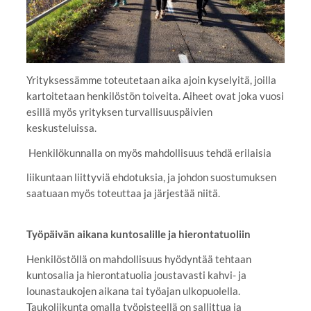
Yrityksessämme toteutetaan aika ajoin kyselyitä, joilla
kartoitetaan henkilöstön toiveita. Aiheet ovat joka vuosi
esillä myös yrityksen turvallisuuspäivien
keskusteluissa.
Henkilökunnalla on myös mahdollisuus tehdä erilaisia
liikuntaan liittyviä ehdotuksia, ja johdon suostumuksen
saatuaan myös toteuttaa ja järjestää niitä.
Työpäivän aikana kuntosalille ja hierontatuoliin
Henkilöstöllä on mahdollisuus hyödyntää tehtaan
kuntosalia ja hierontatuolia joustavasti kahvi- ja
lounastaukojen aikana tai työajan ulkopuolella.
Taukoliikunta omalla työpisteellä on sallittua ja