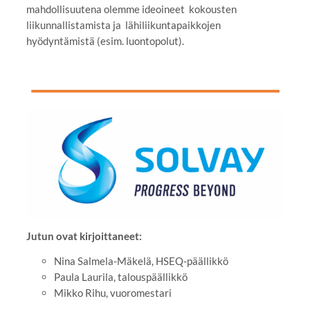
mahdollisuutena olemme ideoineet kokousten
liikunnallistamista ja lähiliikuntapaikkojen
hyödyntämistä (esim. luontopolut).
Jutun ovat kirjoittaneet:
Nina Salmela-Mäkelä, HSEQ-päällikkö
Paula Laurila, talouspäällikkö
Mikko Rihu, vuoromestari