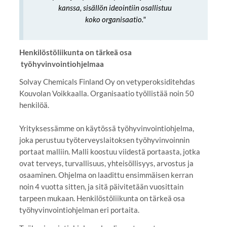
kanssa, sisällön ideointiin osallistuu
koko organisaatio."
Henkilöstöliikunta on tärkeä osa
työhyvinvointiohjelmaa
Solvay Chemicals Finland Oy on vetyperoksiditehdas
Kouvolan Voikkaalla. Organisaatio työllistää noin 50
henkilöä.
Yrityksessämme on käytössä työhyvinvointiohjelma,
joka perustuu työterveyslaitoksen työhyvinvoinnin
portaat malliin. Malli koostuu viidestä portaasta, jotka
ovat terveys, turvallisuus, yhteisöllisyys, arvostus ja
osaaminen. Ohjelma on laadittu ensimmäisen kerran
noin 4 vuotta sitten, ja sitä päivitetään vuosittain
tarpeen mukaan. Henkilöstöliikunta on tärkeä osa
työhyvinvointiohjelman eri portaita.