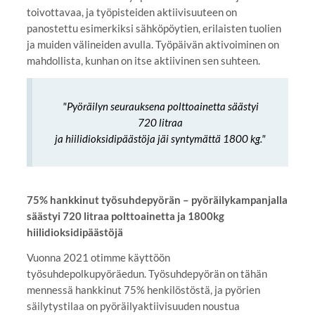
toivottavaa, ja työpisteiden aktiivisuuteen on
panostettu esimerkiksi sähköpöytien, erilaisten tuolien
ja muiden välineiden avulla. Työpäivän aktivoiminen on
mahdollista, kunhan on itse aktiivinen sen suhteen.
"Pyöräilyn seurauksena polttoainetta säästyi
720 litraa
ja hiilidioksidipäästöja jäi syntymättä 1800 kg."
75% hankkinut työsuhdepyörän – pyöräilykampanjalla
säästyi 720 litraa polttoainetta ja 1800kg
hiilidioksidipäästöjä
Vuonna 2021 otimme käyttöön
työsuhdepolkupyöräedun. Työsuhdepyörän on tähän
mennessä hankkinut 75% henkilöstöstä, ja pyörien
säilytystilaa on pyöräilyaktiivisuuden noustua