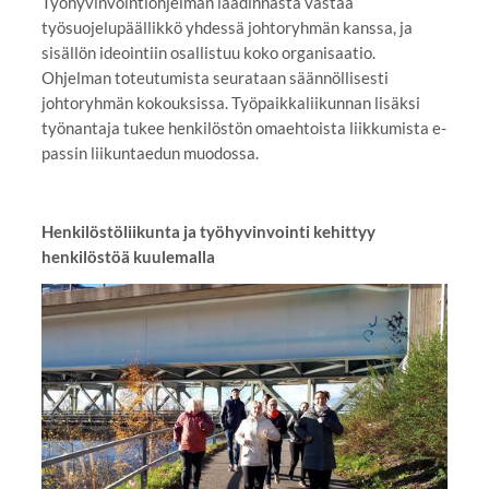
Työhyvinvointiohjelman laadinnasta vastaa
työsuojelupäällikkö yhdessä johtoryhmän kanssa, ja
sisällön ideointiin osallistuu koko organisaatio.
Ohjelman toteutumista seurataan säännöllisesti
johtoryhmän kokouksissa. Työpaikkaliikunnan lisäksi
työnantaja tukee henkilöstön omaehtoista liikkumista e-
passin liikuntaedun muodossa.
Henkilöstöliikunta ja työhyvinvointi kehittyy
henkilöstöä kuulemalla