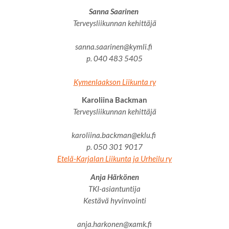
Sanna Saarinen
Terveysliikunnan kehittäjä
sanna.saarinen@kymli.fi
p. 040 483 5405
Kymenlaakson Liikunta ry
Karoliina Backman
Terveysliikunnan kehittäjä
karoliina.backman@eklu.fi
p. 050 301 9017
Etelä-Karjalan Liikunta ja Urheilu ry
Anja Härkönen
TKI-asiantuntija
Kestävä hyvinvointi
anja.harkonen@xamk.fi