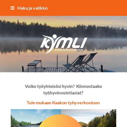
Siirry
Haku ja valikko
sivun
sisältöön
Kymlin uusi logo
Voiko työyhteisösi hyvin? Kiinnostaako
työhyvinvointiasiat?
Tule mukaan Kaakon tyhyverkostoon