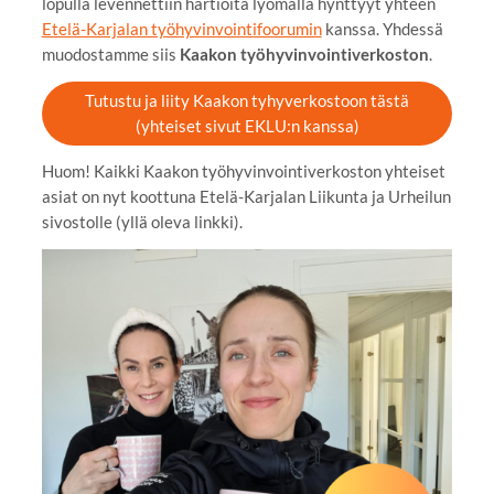
lopulla levennettiin hartioita lyömällä hynttyyt yhteen
Etelä-Karjalan työhyvinvointifoorumin
kanssa. Yhdessä
muodostamme siis
Kaakon työhyvinvointiverkoston
.
Tutustu ja liity Kaakon tyhyverkostoon tästä
(yhteiset sivut EKLU:n kanssa)
Huom! Kaikki Kaakon työhyvinvointiverkoston yhteiset
asiat on nyt koottuna Etelä-Karjalan Liikunta ja Urheilun
sivostolle (yllä oleva linkki).