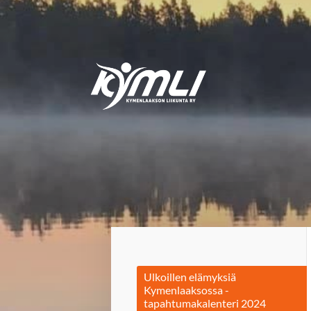
Siirry
sivun
sisältöön
Kymlin uusi logo
Ulkoillen elämyksiä
Kymenlaaksossa -
tapahtumakalenteri 2024