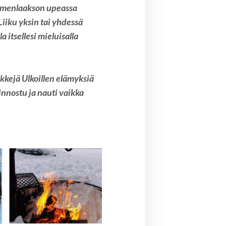
 Kymenlaakson upeassa
Liiku yksin tai yhdessä
a itsellesi mieluisalla
kkejä Ulkoillen elämyksiä
nnostu ja nauti vaikka