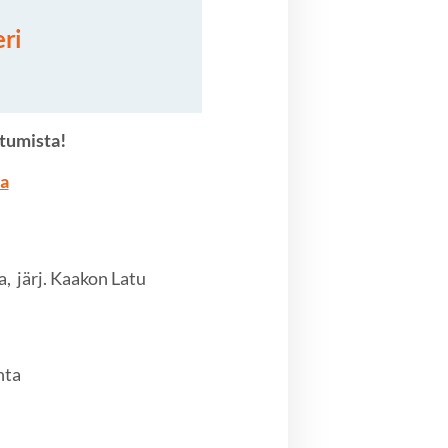
ri
htumista!
ma
a, järj. Kaakon Latu
nta