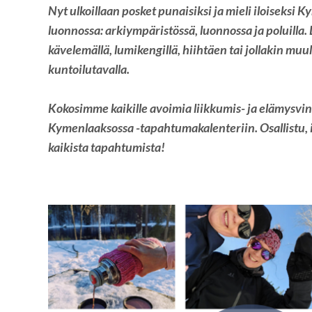
Nyt ulkoillaan posket punaisiksi ja mieli iloiseksi
luonnossa: arkiympäristössä, luonnossa ja poluilla. 
kävelemällä, lumikengillä, hiihtäen tai jollakin muull
kuntoilutavalla.
Kokosimme kaikille avoimia liikkumis- ja elämysvin
Kymenlaaksossa -tapahtumakalenteriin. Osallistu, i
kaikista tapahtumista!