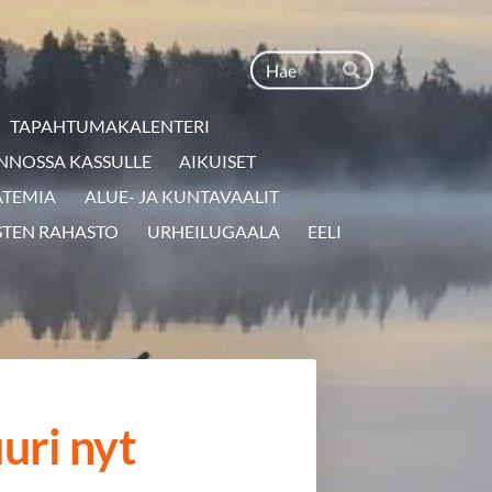
Haku
Hae
TAPAHTUMAKALENTERI
NNOSSA KASSULLE
AIKUISET
ATEMIA
ALUE- JA KUNTAVAALIT
STEN RAHASTO
URHEILUGAALA
EELI
uri nyt