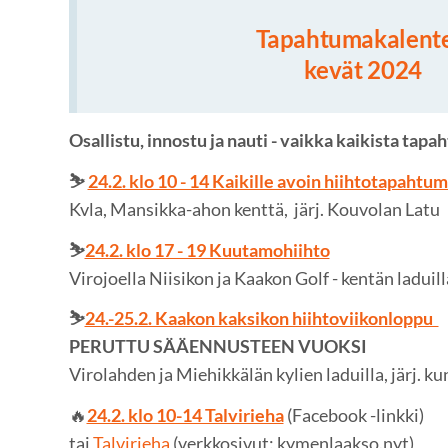
Tapahtumakalente
kevät 2024
Osallistu, innostu ja nauti - vaikka kaikista tapa
⛷️
24.2. klo 10 - 14 Kaikille avoin hiihtotapahtu
Kvla, Mansikka-ahon kenttä, järj. Kouvolan Latu
⛷️
24.2. klo 17 - 19 Kuutamohiihto
Virojoella Niisikon ja Kaakon Golf - kentän laduill
⛷️
24.-25.2. Kaakon kaksikon hiihtoviikonloppu
PERUTTU SÄÄENNUSTEEN VUOKSI
Virolahden ja Miehikkälän
kylien laduilla, järj. ku
🔥
24.2. klo 10-14 Talvirieha
(Facebook -linkki)
tai
Talvirieha
(verkkosivut: kymenlaakso.nyt)