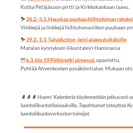
Kotka Petäjäsuon pirtti ja Kirkkokankaan laavu.
⛷️
26.2.-3.3. Hauskaa puuhaa hiihtoloman ratoks
Vinkkejä ja linkkejä hiihtolomaviikon puuhaan y
⛷️
29.2.-1.3. TalviAction -leiri alakouluikäisille
Matalan kynnyksen liikuntaleiri Haminassa
🦉
6.3. klo 19 Pöllöretki pimessä
,
opastettu,
Pyhtää Ahvenkosken pysäköintialue. Mukaan otsa
🌲🌲🌲 Huom! Kalenteria täydennetään jatkuvasti uusi
luontoliikuntatilaisuuksilla. Tapahtumat toteuttaa 
luontoliikuntaverkoston toimijat.