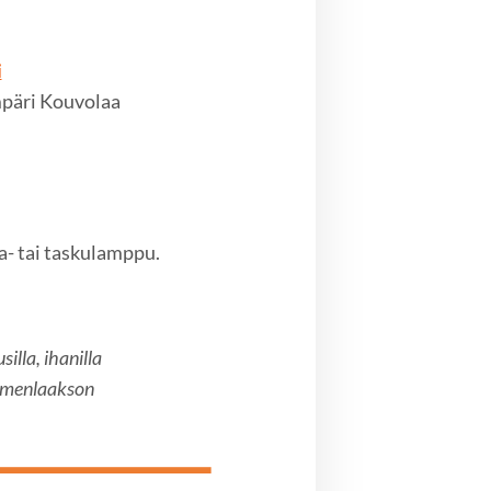
i
mpäri Kouvolaa
- tai taskulamppu.
lla, ihanilla
Kymenlaakson