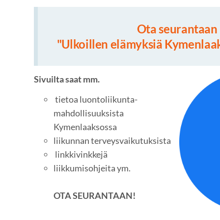
Ota seurantaan
"Ulkoillen elämyksiä Kymenlaak
Sivuilta saat mm.
tietoa luontoliikunta-
mahdollisuuksista
Kymenlaaksossa
liikunnan terveysvaikutuksista
linkkivinkkejä
liikkumisohjeita ym.
OTA SEURANTAAN!