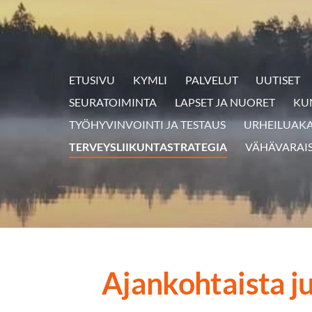
ETUSIVU
KYMLI
PALVELUT
UUTISET
SEURATOIMINTA
LAPSET JA NUORET
KU
TYÖHYVINVOINTI JA TESTAUS
URHEILUAK
TERVEYSLIIKUNTASTRATEGIA
VÄHÄVARAI
Ajankohtaista ju