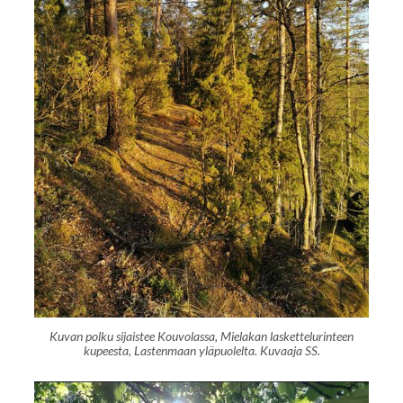
Kuvan polku sijaistee Kouvolassa, Mielakan laskettelurinteen
kupeesta, Lastenmaan yläpuolelta. Kuvaaja SS.