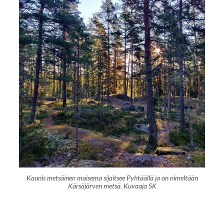
Kaunis metsäinen maisema sijaitsee Pyhtäällä ja on nimeltään
Kärsäjärven metsä. Kuvaaja SK