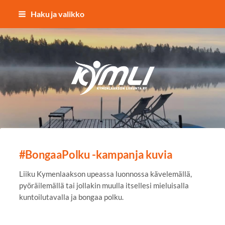
Siirry
Haku ja valikko
sivun
sisältöön
Kymlin uusi logo
#BongaaPolku -kampanja kuvia
Liiku Kymenlaakson upeassa luonnossa kävelemällä,
pyöräilemällä tai jollakin muulla itsellesi mieluisalla
kuntoilutavalla ja bongaa polku.