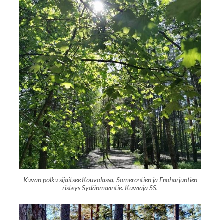
Kuvan polku sijaitsee Kouvolassa, Somerontien ja Enoharjuntien
risteys-Sydänmaantie. Kuvaaja SS.