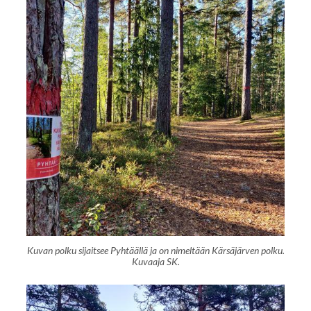
Kuvan polku sijaitsee Pyhtäällä ja on nimeltään Kärsäjärven polku.
Kuvaaja SK.