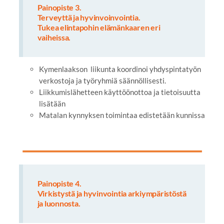
Painopiste 3.
Terveyttä ja hyvinvoinvointia.
Tukea elintapohin elämänkaaren eri
vaiheissa.
Kymenlaakson liikunta koordinoi yhdyspintatyön
verkostoja ja työryhmiä säännöllisesti.
Liikkumislähetteen käyttöönottoa ja tietoisuutta
lisätään
Matalan kynnyksen toimintaa edistetään kunnissa
Painopiste 4.
Virkistystä ja hyvinvointia arkiympäristöstä
ja luonnosta.