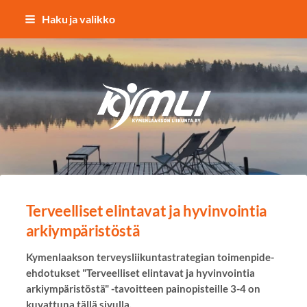
Siirry
Haku ja valikko
sivun
sisältöön
Kymlin uusi logo
Terveelliset elintavat ja hyvinvointia
arkiympäristöstä
Kymenlaakson terveysliikuntastrategian toimenpide-
ehdotukset "Terveelliset elintavat ja hyvinvointia
arkiympäristöstä" -tavoitteen painopisteille 3-4 on
kuvattuna tällä sivulla.