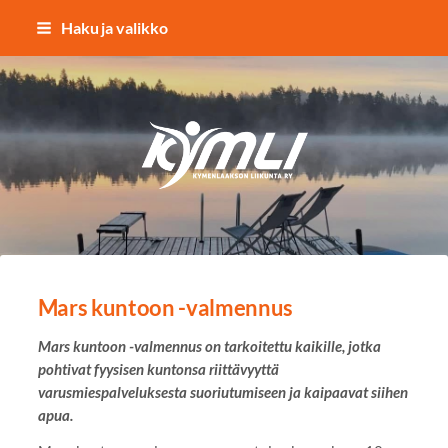
Siirry
Haku ja valikko
sivun
sisältöön
Kymlin uusi logo
Mars kuntoon -valmennus
Mars kuntoon -valmennus on tarkoitettu kaikille, jotka
pohtivat fyysisen kuntonsa riittävyyttä
varusmiespalveluksesta suoriutumiseen ja kaipaavat siihen
apua.