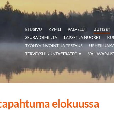
ETUSIVU
KYMLI
PALVELUT
UUTISET
SEURATOIMINTA
LAPSET JA NUORET
KU
TYÖHYVINVOINTI JA TESTAUS
URHEILUAK
TERVEYSLIIKUNTASTRATEGIA
VÄHÄVARAIS
-tapahtuma elokuussa