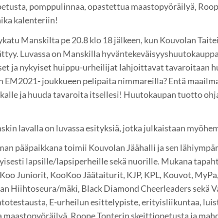
uopetusta, pomppulinnaa, opastettua maastopyöräilyä, Roo
aika kalenteriin!
katu Manskilta pe 20.8 klo 18 jälkeen, kun Kouvolan Taite
ttyy. Luvassa on Manskilla hyväntekeväisyyshuutokauppa
iset ja nykyiset huippu-urheilijat lahjoittavat tavaroitaa
 EM2021- joukkueen pelipaita nimmareilla? Entä maailm
ikalle ja huuda tavaroita itsellesi! Huutokaupan tuotto oh
in lavalla on luvassa esityksiä, jotka julkaistaan myöhe
man pääpaikkana toimii Kouvolan Jäähalli ja sen lähiympär
yisesti lapsille/lapsiperheille sekä nuorille. Mukana tapa
oo Juniorit, KooKoo Jäätaiturit, KJP, KPL, Kouvot, MyPa,
an Hiihtoseura/mäki, Black Diamond Cheerleaders sekä Val
estausta, E-urheilun esittelypiste, erityisliikuntaa, lui
maastopyöräilyä, Roope Tonterin skeittiopetusta ja mahdo