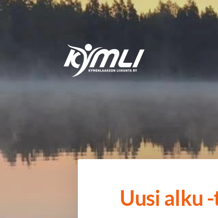
Siirry
sivun
sisältöön
Kymlin uusi logo
Uusi alku 