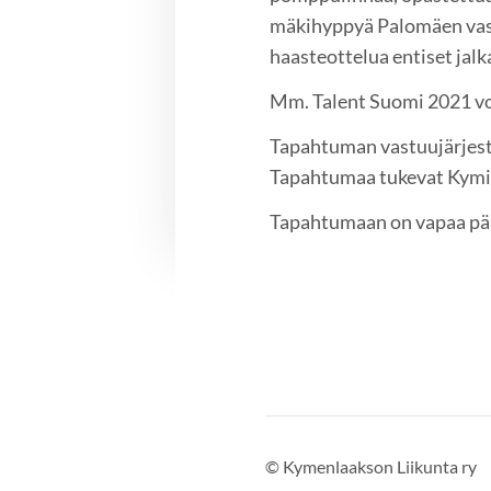
mäkihyppyä Palomäen vast
haasteottelua entiset jalk
Mm. Talent Suomi 2021 voi
Tapahtuman vastuujärjest
Tapahtumaa tukevat Kymin
Tapahtumaan on vapaa pä
©
Kymenlaakson Liikunta ry