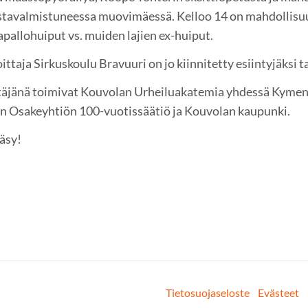
avalmistuneessa muovimäessä. Kelloo 14 on mahdollisuus
apallohuiput vs. muiden lajien ex-huiput.
ttaja Sirkuskoulu Bravuuri on jo kiinnitetty esiintyjäksi
äjänä toimivat Kouvolan Urheiluakatemia yhdessä Kymen
 Osakeyhtiön 100-vuotissäätiö ja Kouvolan kaupunki.
äsy!
Tietosuojaseloste
Evästeet