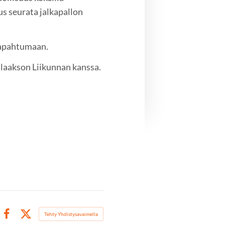
 seurata jalkapallon
 tapahtumaan.
laakson Liikunnan kanssa.
Tehty Yhdistysavaimella
Facebook
X