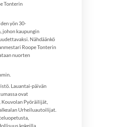
pe Tonterin
iden yön 30-
, johon kaupungin
n huudettavaksi. Nähdäänkö
anmestari Roope Tonterin
jataan nuorten
mmin.
istö. Lauantai-päivän
htumassa ovat
 Kouvolan Pyöräilijät,
kealan Urheiluautoilijat.
steluopetusta,
llisuus kokeilla