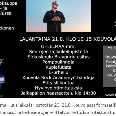
ma – uusi alku järjestetään 20.-21.8. Kouvolassa formaatill
htumassa urheiluseurojen esittelypisteitä, kuntotestausta, 