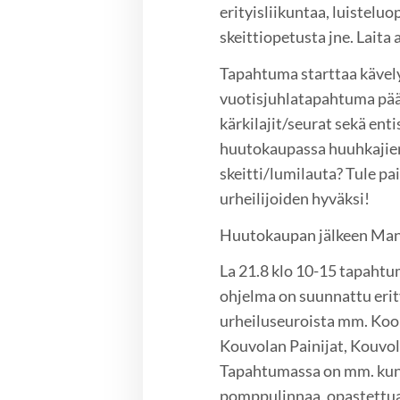
erityisliikuntaa, luistel
skeittiopetusta jne. Laita 
Tapahtuma starttaa kävely
vuotisjuhlatapahtuma pää
kärkilajit/seurat sekä ent
huutokaupassa huuhkajien
skeitti/lumilauta? Tule pa
urheilijoiden hyväksi!
Huutokaupan jälkeen Mansk
La 21.8 klo 10-15 tapahtu
ohjelma on suunnattu erit
urheiluseuroista mm. KooK
Kouvolan Painijat, Kouvol
Tapahtumassa on mm. kuntot
pomppulinnaa, opastettua 