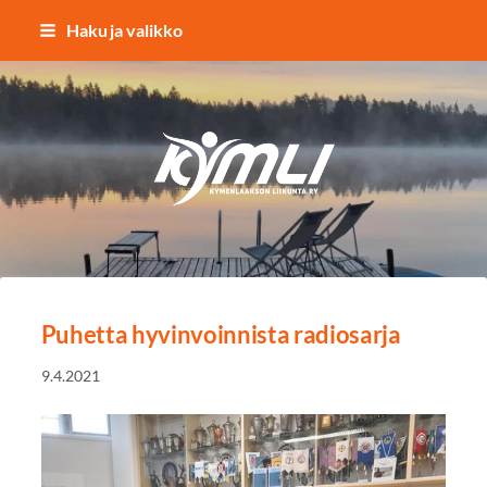
Siirry
Haku ja valikko
sivun
sisältöön
Kymlin uusi logo
Puhetta hyvinvoinnista radiosarja
9.4.2021