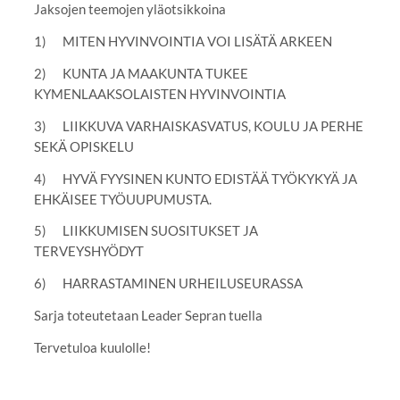
Jaksojen teemojen yläotsikkoina
1) MITEN HYVINVOINTIA VOI LISÄTÄ ARKEEN
2) KUNTA JA MAAKUNTA TUKEE
KYMENLAAKSOLAISTEN HYVINVOINTIA
3) LIIKKUVA VARHAISKASVATUS, KOULU JA PERHE
SEKÄ OPISKELU
4) HYVÄ FYYSINEN KUNTO EDISTÄÄ TYÖKYKYÄ JA
EHKÄISEE TYÖUUPUMUSTA.
5) LIIKKUMISEN SUOSITUKSET JA
TERVEYSHYÖDYT
6) HARRASTAMINEN URHEILUSEURASSA
Sarja toteutetaan Leader Sepran tuella
Tervetuloa kuulolle!