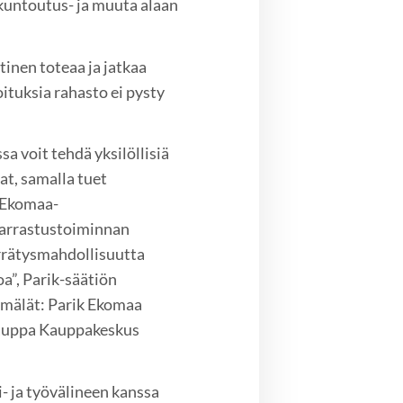
, kuntoutus- ja muuta alaan
tinen toteaa ja jatkaa
oituksia rahasto ei pysty
a voit tehdä yksilöllisiä
rat, samalla tuet
 ”Ekomaa-
harrastustoiminnan
rrätysmahdollisuutta
a”, Parik-säätiön
ymälät: Parik Ekomaa
kauppa Kauppakeskus
- ja työvälineen kanssa