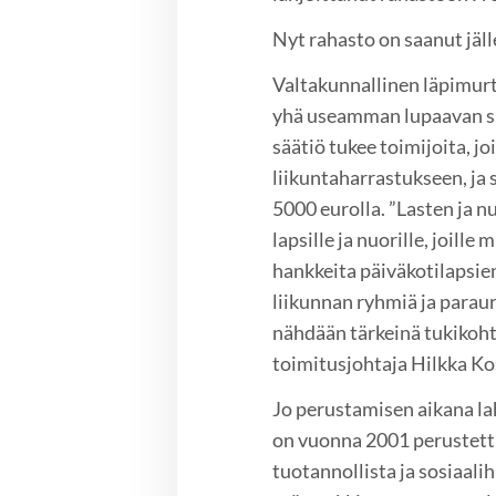
Nyt rahasto on saanut jäl
Valtakunnallinen läpimurt
yhä useamman lupaavan su
säätiö tukee toimijoita, j
liikuntaharrastukseen, ja
5000 eurolla. ”Lasten ja n
lapsille ja nuorille, joil
hankkeita päiväkotilapsie
liikunnan ryhmiä ja parau
nähdään tärkeinä tukikohte
toimitusjohtaja Hilkka Ko
Jo perustamisen aikana la
on vuonna 2001 perustettu 
tuotannollista ja sosiaali