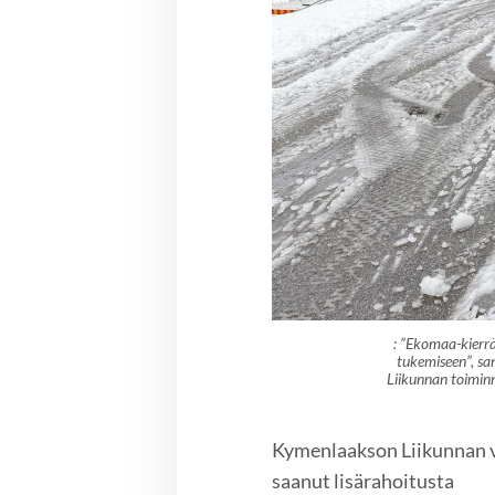
: ”Ekomaa-kierr
tukemiseen”, sa
Liikunnan toiminn
Kymenlaakson Liikunnan v
saanut lisärahoitusta