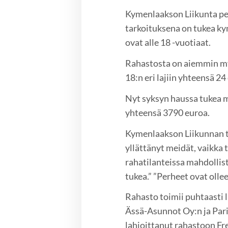
Kymenlaakson Liikunta per
tarkoituksena on tukea k
ovat alle 18 -vuotiaat.
Rahastosta on aiemmin my
18:n eri lajiin yhteensä 24
Nyt syksyn haussa tukea m
yhteensä 3790 euroa.
Kymenlaakson Liikunnan t
yllättänyt meidät, vaikka 
rahatilanteissa mahdollis
tukea.” ”Perheet ovat ollee
Rahasto toimii puhtaasti
Ässä-Asunnot Oy:n ja Par
lahjoittanut rahastoon Fr