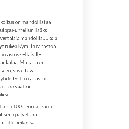
rkoitus on mahdollistaa
ippu-urheilun lisäksi
nvertaisia mahdollisuuksia
nyt tukea KymLin rahastoa
rrastus sellaisille
i hankalaa. Mukana on
iseen, soveltavan
 yhdistysten rahastot
 kertoo säätiön
ukea.
atkona 1000 euroa. Parik
alisena palveluna
a muille heikossa