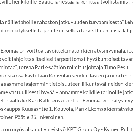
lle henkilöille. Säätiö järjestää ja kehittää työllistämis-
ia näille tahoille rahaston jatkuvuuden turvaamisesta” Leh
 merkityksellistä ja sille on selkeä tarve. Ilman uusia lahj
 Ekomaa on voittoa tavoittelematon kierrätysmyymälä, joss
le voit lahjoittaa itsellesi tarpeettomat hyväkuntoiset tava
oimintaa”, toteaa Parik-säätiön toimitusjohtaja Timo Pesu.
toista osa käytetään Kouvolan seudun lasten ja nuorten 
a saamme laajemmin tietoisuuteen liikuntavälineiden kie
 vastuullisesti hyvää – annamme kaikille tarinoille jatko
elupäällikkö Kari Kalliokoski kertoo. Ekomaa-kierrätysmy
tyskauppa Kuusaantie 1, Kouvola, Parik Ekomaa kierrätys
roinen Päätie 25, Inkeroinen.
a on myös alkanut yhteistyö KPT Group Oy - Kymen Pultti