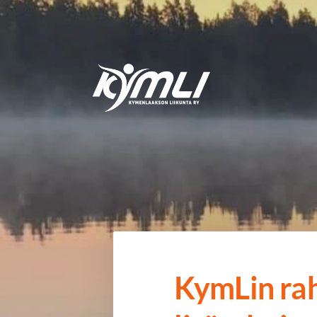
Siirry
sivun
sisältöön
Kymlin uusi logo
KymLin rah