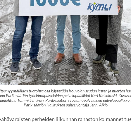
ätysmyymälöiden tuotoista osa käytetään Kouvolan seudun lasten ja nuorten ha
noo Parik-säätiön työelämäpalveluiden palvelupäällikkö Kari Kalliokoski. Kuva
anjohtaja Tommi Lehtinen, Parik-säätiön työelämäpalveluiden palvelupäällikkö K
Parik-säätiön Hallituksen puheenjohtaja Jenni Aikio
ähävaraisten perheiden liikunnan rahaston kolmannet tue