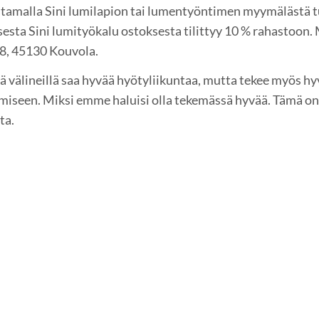
amalla Sini lumilapion tai lumentyöntimen myymälästä 
sesta Sini lumityökalu ostoksesta tilittyy 10 % rahastoon
18, 45130 Kouvola.
lä välineillä saa hyvää hyötyliikuntaa, mutta tekee myös h
miseen. Miksi emme haluisi olla tekemässä hyvää. Tämä on
ta.