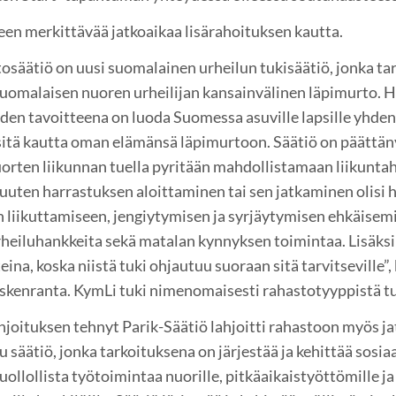
leen merkittävää jatkoaikaa lisärahoituksen kautta.
osäätiö on uusi suomalainen urheilun tukisäätiö, jonka ta
omalaisen nuoren urheilijan kansainvälinen läpimurto. Hu
oiden tavoitteena on luoda Suomessa asuville lapsille yhde
 sitä kautta oman elämänsä läpimurtoon. Säätiö on päättä
uorten liikunnan tuella pyritään mahdollistamaan liikuntaha
le muuten harrastuksen aloittaminen tai sen jatkaminen olis
n liikuttamiseen, jengiytymisen ja syrjäytymisen ehkäisem
rheiluhankkeita sekä matalan kynnyksen toimintaa. Lisäksi
ina, koska niistä tuki ohjautuu suoraan sitä tarvitseville”,
skenranta. KymLi tuki nimenomaisesti rahastotyyppistä t
hjoituksen tehnyt Parik-Säätiö lahjoitti rahastoon myös j
säätiö, jonka tarkoituksena on järjestää ja kehittää sosia
huollollista työtoimintaa nuorille, pitkäaikaistyöttömille j