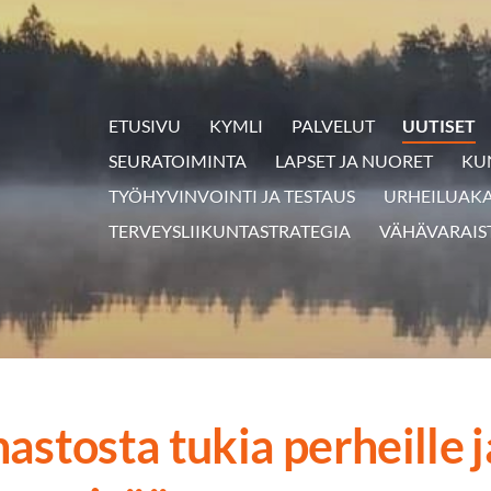
ETUSIVU
KYMLI
PALVELUT
UUTISET
SEURATOIMINTA
LAPSET JA NUORET
KU
TYÖHYVINVOINTI JA TESTAUS
URHEILUAK
TERVEYSLIIKUNTASTRATEGIA
VÄHÄVARAIS
astosta tukia perheille j