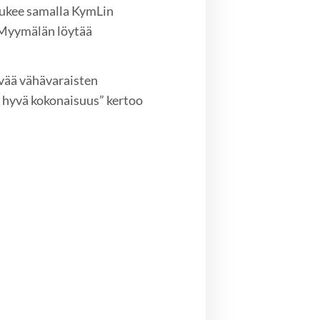
tukee samalla KymLin
. Myymälän löytää
yvää vähävaraisten
 hyvä kokonaisuus” kertoo