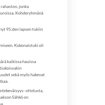
 rahaston, jonka
seuroissa. Kohderyhmänä
yt 95:den lapsen tukiin
miseen. Kokonaistuki oli
rä kaikissa hauissa
tiukoissakin
suudet sekä myös hakevat
tkaa.
tekeväisyys- ottelusta,
aakson Sähkö on
sa.