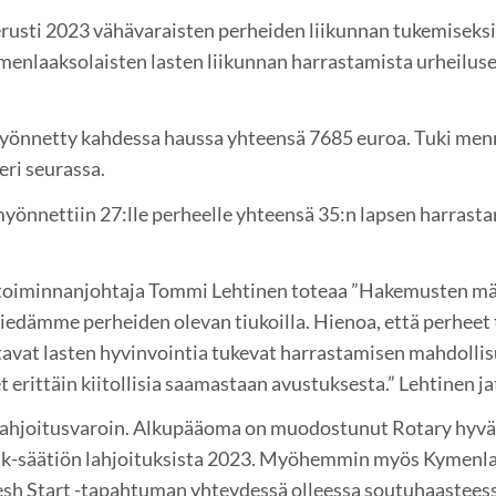
usti 2023 vähävaraisten perheiden liikunnan tukemiseksi
ymenlaaksolaisten lasten liikunnan harrastamista urheilu
önnetty kahdessa haussa yhteensä 7685 euroa. Tuki menn
 eri seurassa.
yönnettiin 27:lle perheelle yhteensä 35:n lapsen harrasta
oiminnanjohtaja Tommi Lehtinen toteaa ”Hakemusten mää
tiedämme perheiden olevan tiukoilla. Hienoa, että perheet 
tavat lasten hyvinvointia tukevat harrastamisen mahdolli
t erittäin kiitollisia saamastaan avustuksesta.” Lehtinen ja
 lahjoitusvaroin. Alkupääoma on muodostunut Rotary hyvän
ik-säätiön lahjoituksista 2023. Myöhemmin myös Kymenl
esh Start -tapahtuman yhteydessä olleessa soutuhaastees