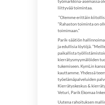
työmarkkina-asemassa olevi
liittyvää toimintaa.
”Olemme erittäin kiitollis
”Rahaston toiminta on ollut
toimimaan.”
Parik-säätiön hallinnoima
ja edullisia löytöjä. ”Meil
paikallista työllistämist
kierrätysmyymälöiden tuo
tukemiseen. KymLin kanss
kauttamme. Yhdessä teemme
työelämäpalveluiden palv
Kierrätyskeskus & kierrä
Veturi, Parik Ekomaa Inke
Uutena rahoituksen mallin