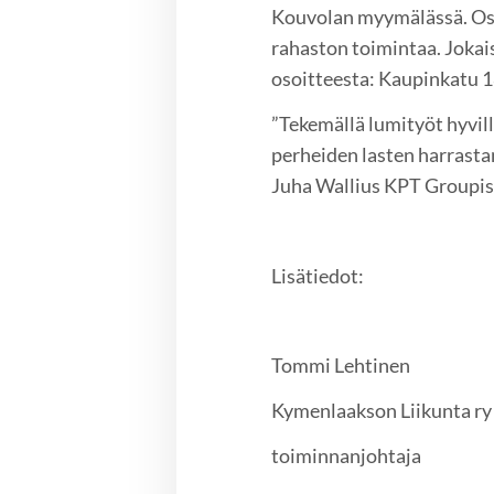
Kouvolan myymälässä. Ost
rahaston toimintaa. Jokai
osoitteesta: Kaupinkatu 
”Tekemällä lumityöt hyvil
perheiden lasten harrasta
Juha Wallius KPT Groupis
Lisätiedot:
Tommi Lehtinen
Kymenlaakson Liikunta ry
toiminnanjohtaja