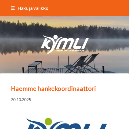
Siirry
Haku ja valikko
sivun
sisältöön
Kymlin uusi logo
Haemme hankekoordinaattori
20.10.2025