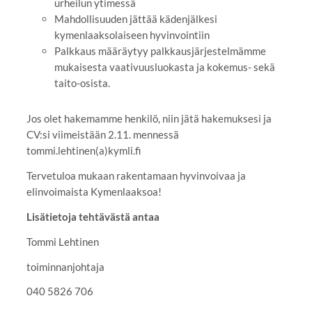
urheilun ytimessä
Mahdollisuuden jättää kädenjälkesi
kymenlaaksolaiseen hyvinvointiin
Palkkaus määräytyy palkkausjärjestelmämme
mukaisesta vaativuusluokasta ja kokemus- sekä
taito-osista.
Jos olet hakemamme henkilö, niin jätä hakemuksesi ja
CV:si viimeistään 2.11. mennessä
tommi.lehtinen(a)kymli.fi
Tervetuloa mukaan rakentamaan hyvinvoivaa ja
elinvoimaista Kymenlaaksoa!
Lisätietoja tehtävästä antaa
Tommi Lehtinen
toiminnanjohtaja
040 5826 706