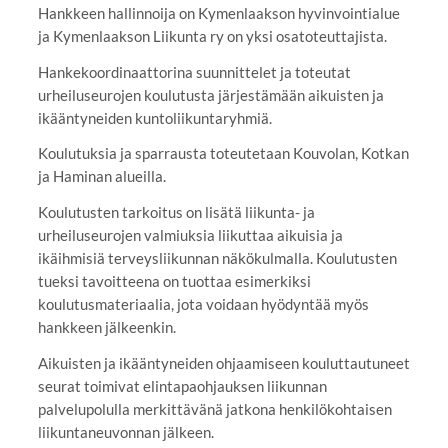
Hankkeen hallinnoija on Kymenlaakson hyvinvointialue
ja Kymenlaakson Liikunta ry on yksi osatoteuttajista.
Hankekoordinaattorina suunnittelet ja toteutat
urheiluseurojen koulutusta järjestämään aikuisten ja
ikääntyneiden kuntoliikuntaryhmiä.
Koulutuksia ja sparrausta toteutetaan Kouvolan, Kotkan
ja Haminan alueilla.
Koulutusten tarkoitus on lisätä liikunta- ja
urheiluseurojen valmiuksia liikuttaa aikuisia ja
ikäihmisiä terveysliikunnan näkökulmalla. Koulutusten
tueksi tavoitteena on tuottaa esimerkiksi
koulutusmateriaalia, jota voidaan hyödyntää myös
hankkeen jälkeenkin.
Aikuisten ja ikääntyneiden ohjaamiseen kouluttautuneet
seurat toimivat elintapaohjauksen liikunnan
palvelupolulla merkittävänä jatkona henkilökohtaisen
liikuntaneuvonnan jälkeen.