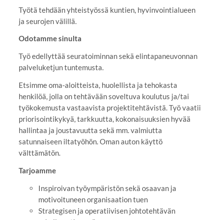
Työtä tehdään yhteistyössä kuntien, hyvinvointialueen
ja seurojen välillä.
Odotamme sinulta
Työ edellyttää seuratoiminnan sekä elintapaneuvonnan
palveluketjun tuntemusta.
Etsimme oma-aloitteista, huolellista ja tehokasta
henkilöä, jolla on tehtävään soveltuva koulutus ja/tai
työkokemusta vastaavista projektitehtävistä. Työ vaatii
priorisointikykyä, tarkkuutta, kokonaisuuksien hyvää
hallintaa ja joustavuutta sekä mm. valmiutta
satunnaiseen iltatyöhön. Oman auton käyttö
välttämätön.
Tarjoamme
Inspiroivan työympäristön sekä osaavan ja
motivoituneen organisaation tuen
Strategisen ja operatiivisen johtotehtävän